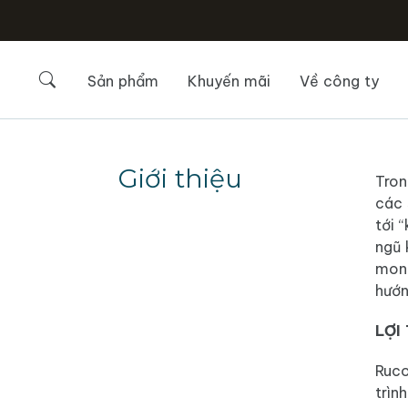
Sản phẩm
Khuyến mãi
Về công ty
Giới thiệu
Tron
các 
tới 
ngũ 
mong
hướn
LỢI
Ruco
trìn