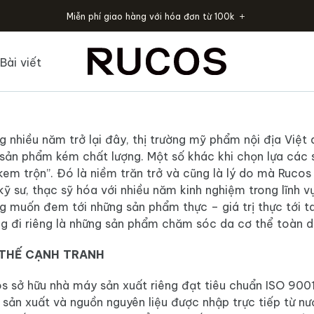
Miễn phí giao hàng với hóa đơn từ 100k
Bài viết
g nhiều năm trở lại đây, thị trường mỹ phẩm nội địa Việt 
sản phẩm kém chất lượng. Một số khác khi chọn lựa các s
“kem trộn”. Đó là niềm trăn trở và cũng là lý do mà Rucos
kỹ sư, thạc sỹ hóa với nhiều năm kinh nghiệm trong lĩnh
 muốn đem tới những sản phẩm thực – giá trị thực tới ta
g đi riêng là những sản phẩm chăm sóc da cơ thể toàn d
 THẾ CẠNH TRANH
s sở hữu nhà máy sản xuất riêng đạt tiêu chuẩn ISO 900
h sản xuất và nguồn nguyên liệu được nhập trực tiếp từ n