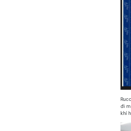
Ruco
đi m
khí 