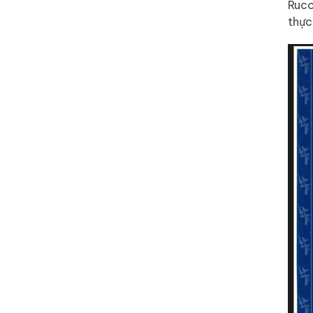
Ruco
thực