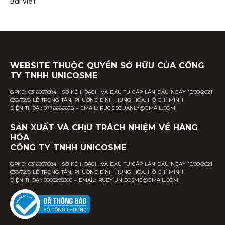
Rucos
Đặt hàng & Hỗ trợ
Shop
Chính sách mua hàng
Dưỡng thể
Chính sách giao hàng
Làm sạch
Chính sách thanh toán
Khử mùi
Chính sách đổi trả hàng
Chính sách bảo mật
Điều khoản & điều kiện
Về Rucos
Mạng xã hội
Trang chủ
Facebook
Giới thiệu
Instagram
Sản phẩm
TikTok