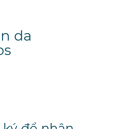
àn da
os
 ký để nhận