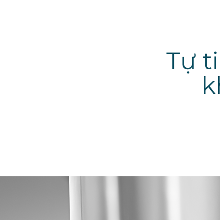
Tự t
k