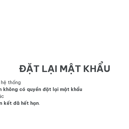
ĐẶT LẠI MẬT KHẨU
 hệ thống
n không có quyền đặt lại mật khẩu
ặc
n kết đã hết hạn
.