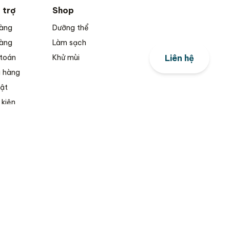
 trợ
Shop
hàng
Dưỡng thể
hàng
Làm sạch
 toán
Khử mùi
Liên hệ
ả hàng
ật
 kiện
Mạng xã hội
Facebook
Instagram
TikTok