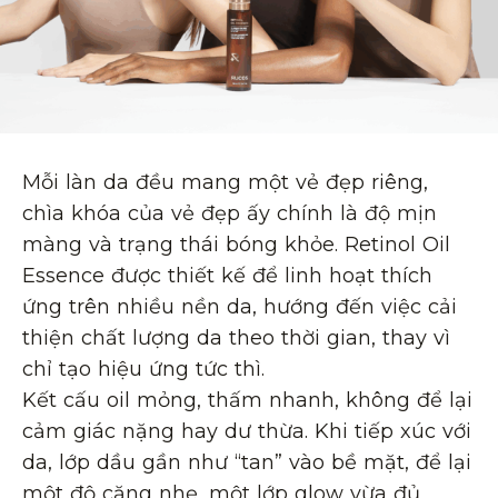
Mỗi làn da đều mang một vẻ đẹp riêng,
chìa khóa của vẻ đẹp ấy chính là độ mịn
màng và trạng thái bóng khỏe. Retinol Oil
Essence được thiết kế để linh hoạt thích
ứng trên nhiều nền da, hướng đến việc cải
thiện chất lượng da theo thời gian, thay vì
chỉ tạo hiệu ứng tức thì.
Kết cấu oil mỏng, thấm nhanh, không để lại
cảm giác nặng hay dư thừa. Khi tiếp xúc với
da, lớp dầu gần như “tan” vào bề mặt, để lại
một độ căng nhẹ, một lớp glow vừa đủ,