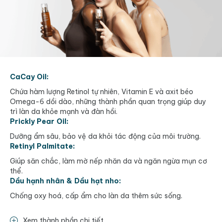
CaCay Oil:
Chứa hàm lượng Retinol tự nhiên, Vitamin E và axit béo
Omega-6 dồi dào, những thành phần quan trọng giúp duy
trì làn da khỏe mạnh và đàn hồi.
Prickly Pear Oil:
Dưỡng ẩm sâu, bảo vệ da khỏi tác động của môi trường.
Retinyl Palmitate:
Giúp săn chắc, làm mờ nếp nhăn da và ngăn ngừa mụn cơ
thể.
Dầu hạnh nhân & Dầu hạt nho:
Chống oxy hoá, cấp ẩm cho làn da thêm sức sống.
Xem thành phần chi tiết