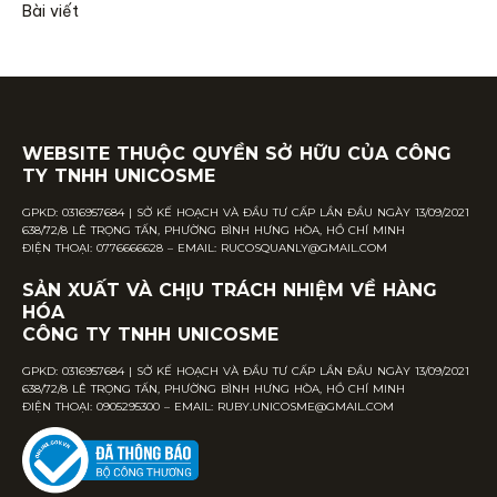
Bài viết
WEBSITE THUỘC QUYỀN SỞ HỮU CỦA CÔNG
TY TNHH UNICOSME
GPKD: 0316957684 | SỞ KẾ HOẠCH VÀ ĐẦU TƯ CẤP LẦN ĐẦU NGÀY 13/09/2021
638/72/8 LÊ TRỌNG TẤN, PHƯỜNG BÌNH HƯNG HÒA, HỒ CHÍ MINH
ĐIỆN THOẠI: 0776666628 – EMAIL:
RUCOSQUANLY@GMAIL.COM
SẢN XUẤT VÀ CHỊU TRÁCH NHIỆM VỀ HÀNG
HÓA
CÔNG TY TNHH UNICOSME
GPKD: 0316957684 | SỞ KẾ HOẠCH VÀ ĐẦU TƯ CẤP LẦN ĐẦU NGÀY 13/09/2021
638/72/8 LÊ TRỌNG TẤN, PHƯỜNG BÌNH HƯNG HÒA, HỒ CHÍ MINH
ĐIỆN THOẠI: 0905295300 – EMAIL:
RUBY.UNICOSME@GMAIL.COM